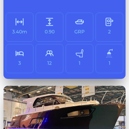
Unternehmens
3.40m
0.90
GRP
2
Leistungen
Modelle
3
12
1
1
Galerie
Nachrichten
Kontakt