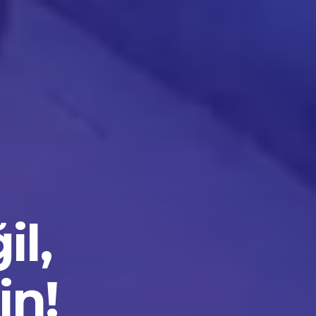
il,
in!