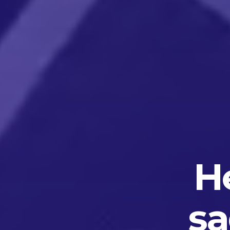
He
sa