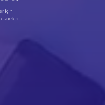
er için
tekneleri